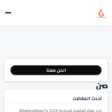
تردد
اعلن معنا
قناة
صن
جيمني
أحدث المقالات
تردد قناة القاهرة الاخبارية 2026 AlQaheraNewsTv