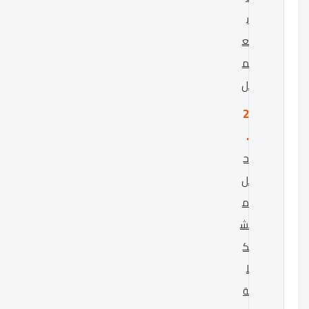
ي
ع
م
ل
ح
ل
م
ش
ك
ل
ة