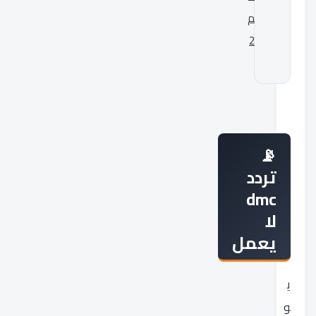
م
2
تردد
dmc
لا
يعمل
ي
و