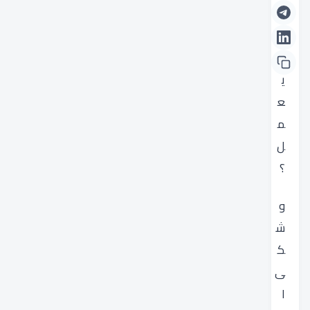
c
ل
ا
ي
ع
م
ل
؟
و
ش
ك
ى
ا