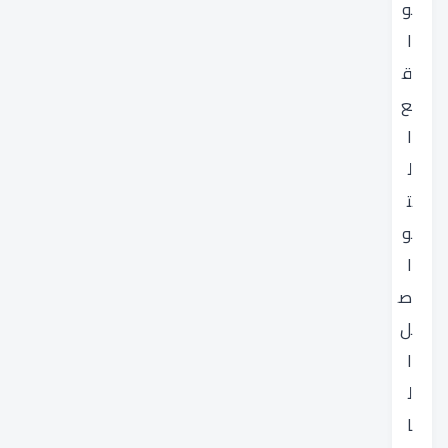
و
ا
ق
ع
ا
ل
ت
و
ا
ص
ل
ا
ل
ا