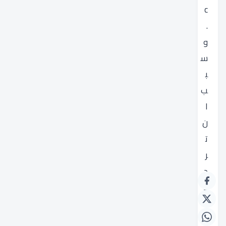
c
.
و
س
ب
ب
ا
ن
ت
ر
د
د
d
m