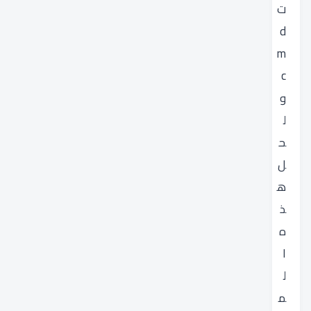
ت
d
m
c
و
ل
ح
ل
ه
ذ
ه
ا
ل
م