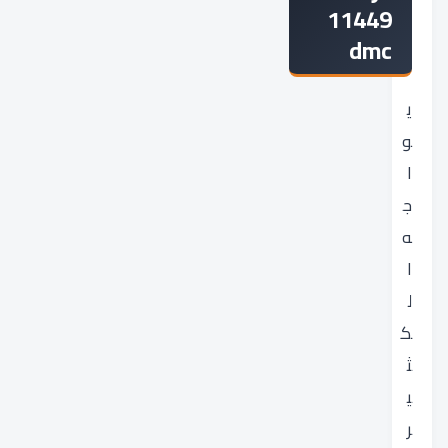
11449
dmc
ي
و
ا
ج
ه
ا
ل
ك
ث
ي
ر