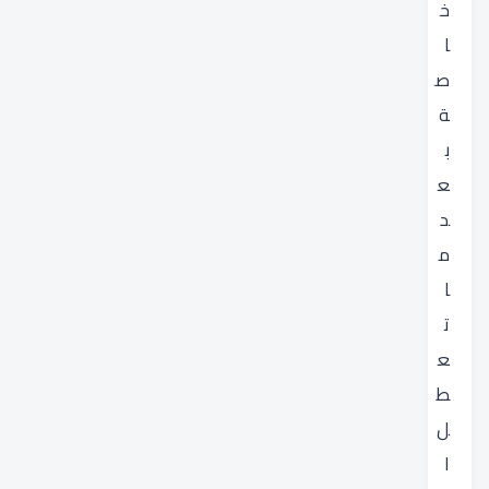
خ
ا
ص
ة
ب
ع
د
م
ا
ت
ع
ط
ل
ا