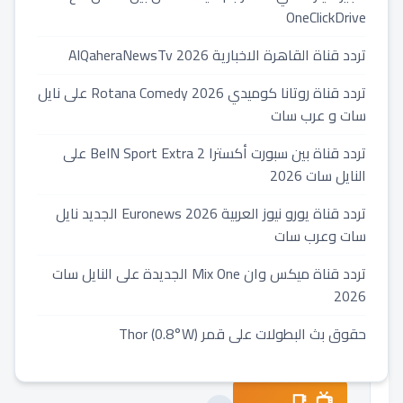
بافضل
OneClickDrive
طريقة
تردد قناة القاهرة الاخبارية 2026 AlQaheraNewsTv
2022-
تردد قناة روتانا كوميدي 2026 Rotana Comedy على نايل
02-
سات و عرب سات
12
⏱️
تردد قناة بين سبورت أكسترا 2 BeIN Sport Extra على
1
النايل سات 2026
min
read
تردد قناة يورو نيوز العربية 2026 Euronews الجديد نايل
دقائق
سات وعرب سات
قراءة
تردد قناة ميكس وان Mix One الجديدة على النايل سات
2026
حقوق بث البطولات على قمر Thor (0.8°W)
📑