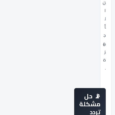
ن
ا
ل
أ
ج
ه
ز
ة
.
حل
مشكلة
تردد