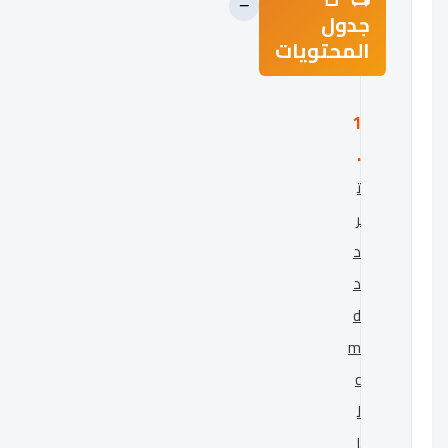
−
جدول
المحتويات
ت
ر
د
د
d
m
c
ل
ا