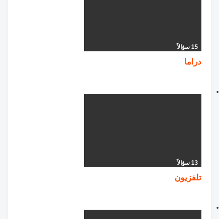
15 سؤالاً
دراما
13 سؤالاً
تلفزيون