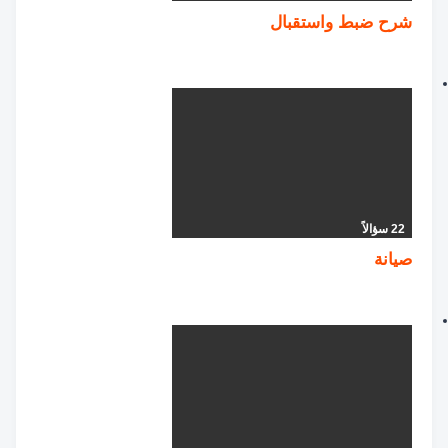
شرح ضبط واستقبال
22 سؤالاً
صيانة