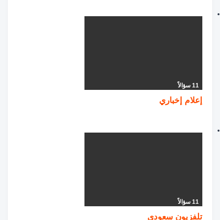
11 سؤالاً
إعلام إخباري
11 سؤالاً
تلفزيون سعودي