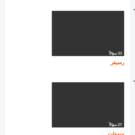
33 سؤالاً
رسيفر
27 سؤالاً
منوعات