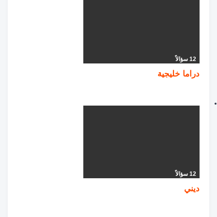
12 سؤالاً
دراما خليجية
12 سؤالاً
ديني