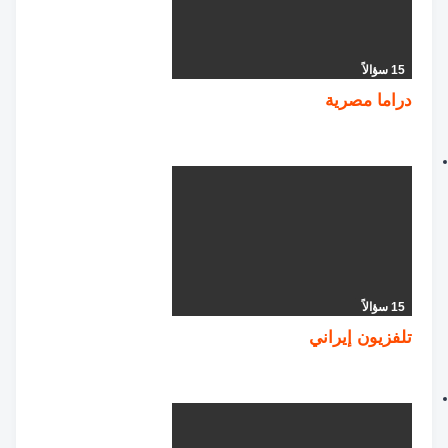
15 سؤالاً
دراما مصرية
15 سؤالاً
تلفزيون إيراني