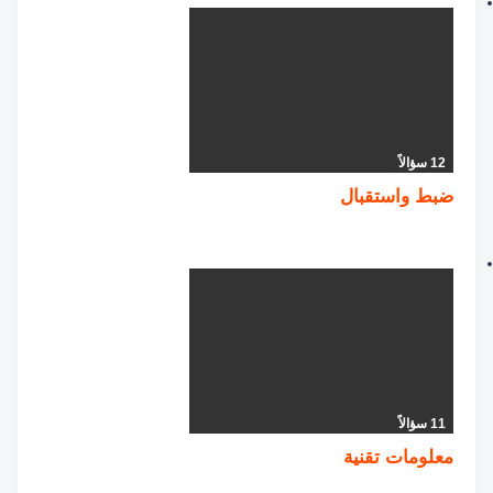
12 سؤالاً
ضبط واستقبال
11 سؤالاً
معلومات تقنية