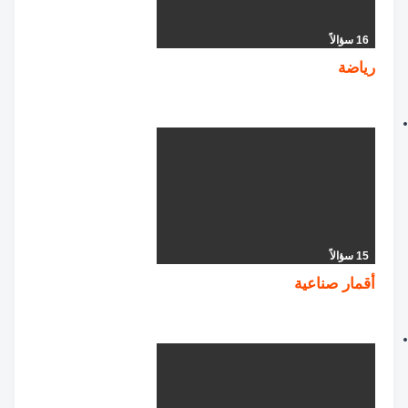
16 سؤالاً
رياضة
15 سؤالاً
أقمار صناعية