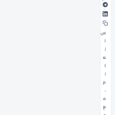
خ
ك
أ
س
ا
ل
ع
ا
ل
م
،
م
ع
ع