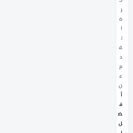
ر
ة
ا
ل
ق
د
م
ع
ن
أ
ف
ض
ل
ا