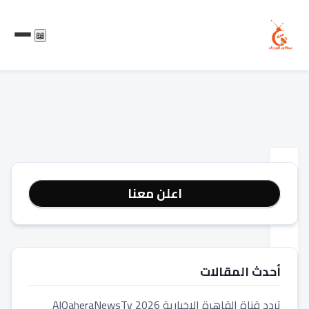
📖
المدونة
اعلن معنا
أفضل
اشتراك
IPTV
لمتابعة
أحدث المقالات
كأس
تردد قناة القاهرة الاخبارية 2026 AlQaheraNewsTv