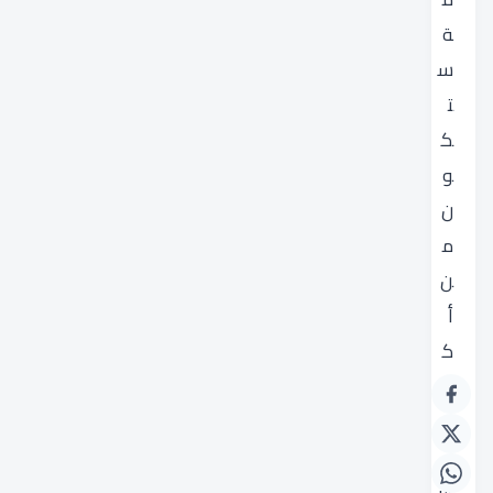
ة
س
ت
ك
و
ن
م
ن
أ
ك
ب
ر
ن
س