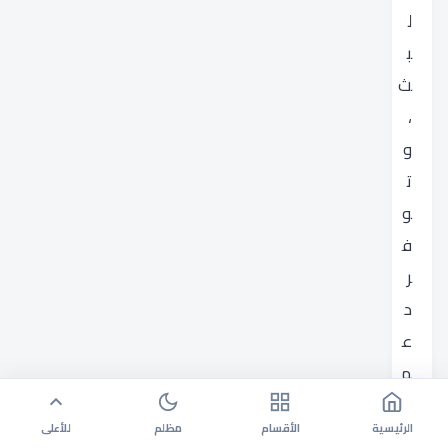
ل
ب
ث
،
و
ت
و
ف
ر
د
ع
م
ف
الرئيسية
الأقسام
مظلم
للأعلى
ن