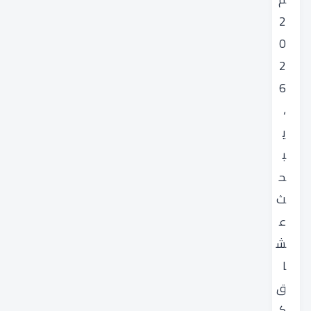
2
0
2
6
،
ي
ب
ح
ث
ع
ش
ا
ق
ك