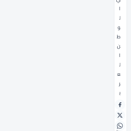
ا
ل
و
ط
ن
ا
ل
ع
ر
ب
ي
.
ت
ش