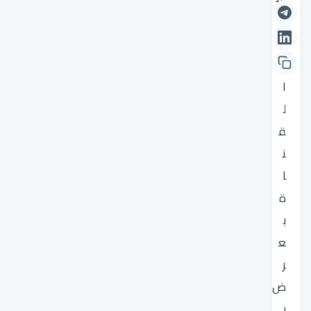
ت
ه
ر
ا
ل
ق
ن
ا
ة
ب
ع
ر
ض
ب