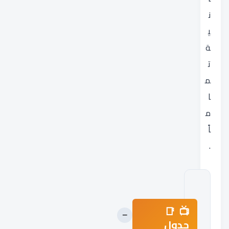
ن
ي
ة
ت
م
ا
م
اً
.
📑
−
جدول