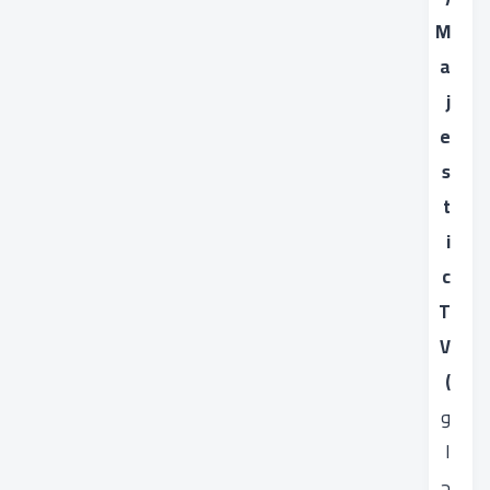
M
a
j
e
s
t
i
c
T
V
)
و
ا
ح