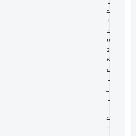
ن
م
ا
2
0
2
6
ع
ل
ى
ا
ل
ق
م