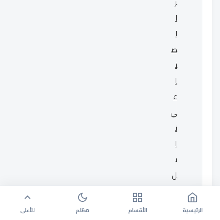
ر
ا
ل
ص
ن
ا
ع
ي
ن
ا
ي
ل
س
ا
الرئيسية
الأقسام
مظلم
للأعلى