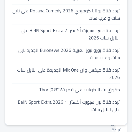
2026
تردد قناة روتانا كوميدي 2026 Rotana Comedy على نايل
الجديد
سات و عرب سات
majestic
تردد قناة بين سبورت أكسترا 2 BeIN Sport Extra على
الفراشة
النايل سات 2026
علي
النايل
تردد قناة يورو نيوز العربية 2026 Euronews الجديد نايل
سات وعرب سات
سات
تردد قناة ميكس وان Mix One الجديدة على النايل سات
2026
2026-
07-
حقوق بث البطولات على قمر Thor (0.8°W)
11
⏱️
تردد قناة بين سبورت أكسترا 1 2026 BeIN Sport Extra
1
على النايل سات
min
read
دقائق
قراءة