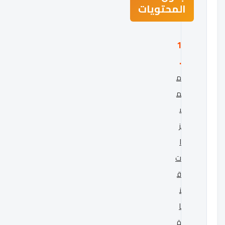
المحتويات
م
م
ي
ز
ا
ت
ق
ن
ا
ة