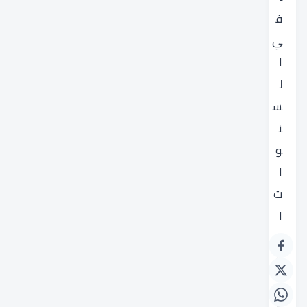
ف
ي
ا
ل
س
ن
و
ا
ت
ا
ل
ق
ا
د