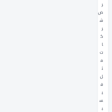
ر
ض
ش
ر
ك
ا
ت
م
ث
ل
ف
ي
س
ب