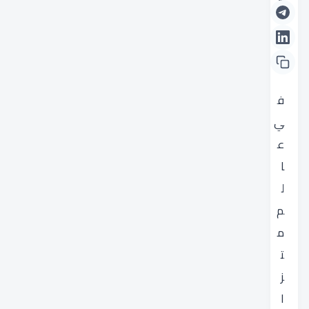
م
ة
.
ف
ي
ع
ا
ل
م
م
ت
ز
ا