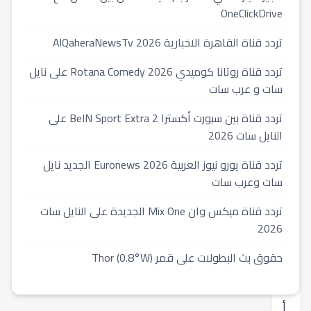
جديدة
OneClickDrive
تردد قناة القاهرة الاخبارية 2026 AlQaheraNewsTv
2023-
06-
تردد قناة روتانا كوميدي 2026 Rotana Comedy على نايل
16
سات و عرب سات
⏱️
1
تردد قناة بين سبورت أكسترا 2 BeIN Sport Extra على
min
النايل سات 2026
read
دقائق
تردد قناة يورو نيوز العربية 2026 Euronews الجديد نايل
قراءة
سات وعرب سات
تردد قناة ميكس وان Mix One الجديدة على النايل سات
2026
ل
حقوق بث البطولات على قمر Thor (0.8°W)
ق
د
أ