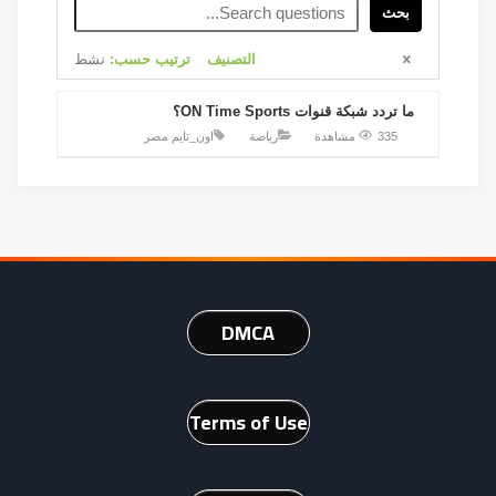
بحث
التصنيف
ترتيب حسب:
نشط
ما تردد شبكة قنوات ON Time Sports؟
335 مشاهدة
رياضة
اون_تايم
مصر
DMCA
Terms of Use