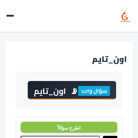
اون_تايم
اون_تايم
سؤال واحد
اطرح سؤالاً