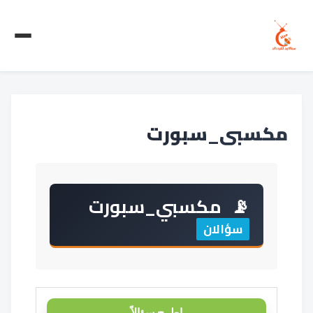
مكسبي_سبورت
مكسبي_سبورت
سؤالان
اطرح سؤالاً