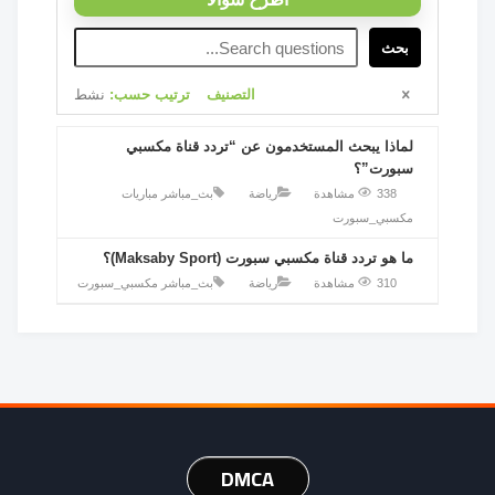
بحث
التصنيف
ترتيب حسب:
نشط
لماذا يبحث المستخدمون عن “تردد قناة مكسبي
سبورت”؟
338 مشاهدة
رياضة
بث_مباشر
مباريات
مكسبي_سبورت
ما هو تردد قناة مكسبي سبورت (Maksaby Sport)؟
310 مشاهدة
رياضة
بث_مباشر
مكسبي_سبورت
DMCA