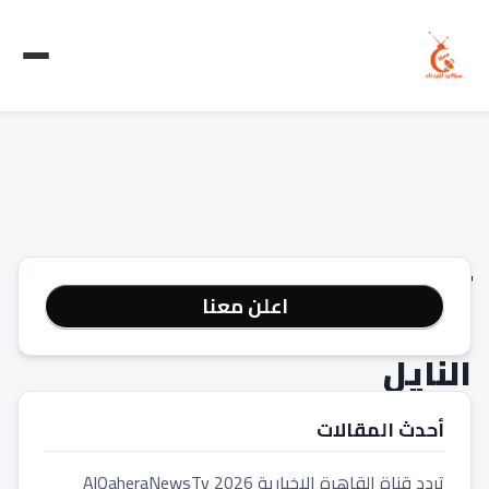
تردد
اعلن معنا
قناة
النايل
دراما
أحدث المقالات
تردد قناة القاهرة الاخبارية 2026 AlQaheraNewsTv