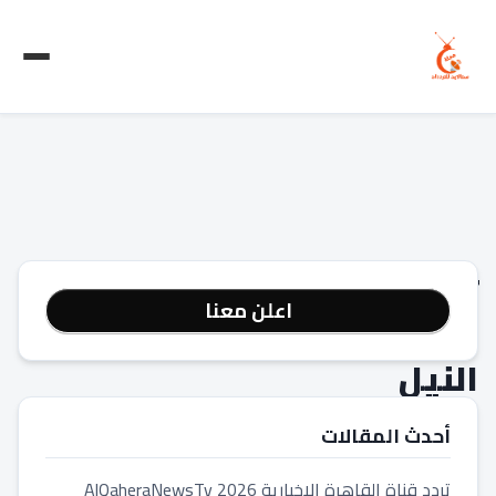
تردد
اعلن معنا
قنوات
النيل
للدراما
أحدث المقالات
الجديدة
تردد قناة القاهرة الاخبارية 2026 AlQaheraNewsTv