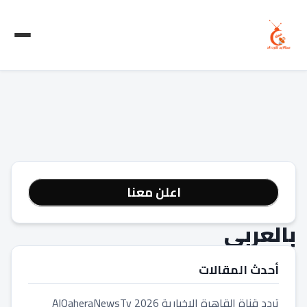
قناة
اعلن معنا
ميكس
بالعربي
أحدث المقالات
تردد قناة القاهرة الاخبارية 2026 AlQaheraNewsTv