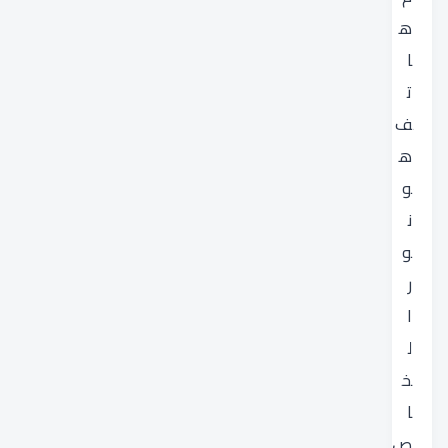
ه
ا
ت
ف
ه
و
ن
و
ر
ا
ل
خ
ا
ص