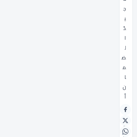
ج
ي
دً
ا
ل
ض
م
ا
ن
أ
د
ا
ء
م