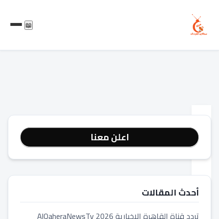
📖
المدونة
اعلن معنا
11
نصائح
للحفاظ
على
أحدث المقالات
هاتفك
تردد قناة القاهرة الاخبارية 2026 AlQaheraNewsTv