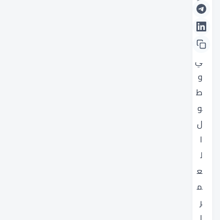
ث
ا
ل
ي
و
ط
و
ل
ا
ل
ع
م
ر
ا