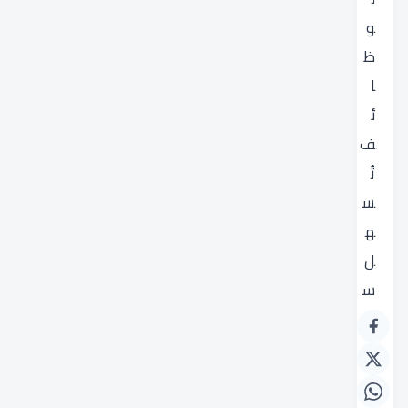
و
ظ
ا
ئ
ف
تُ
س
ه
ل
س
ي
ر
ا
ل