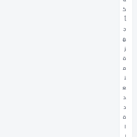
ك
أ
ج
ه
ز
ة
م
ت
ع
د
د
ة
ا
ل