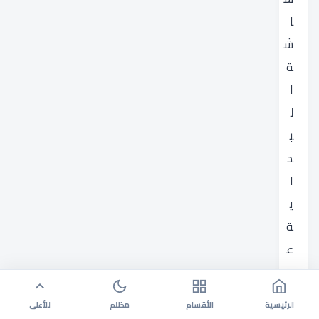
ا
ش
ة
ا
ل
ب
د
ا
ي
ة
ع
ن
ط
الرئيسية
الأقسام
مظلم
للأعلى
ر