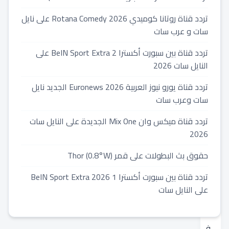
الذكي
لتحسين
تردد قناة روتانا كوميدي 2026 Rotana Comedy على نايل
سات و عرب سات
الأداء
العملي
تردد قناة بين سبورت أكسترا 2 BeIN Sport Extra على
النايل سات 2026
2024-
تردد قناة يورو نيوز العربية 2026 Euronews الجديد نايل
03-
سات وعرب سات
07
⏱️
تردد قناة ميكس وان Mix One الجديدة على النايل سات
1
2026
min
read
حقوق بث البطولات على قمر Thor (0.8°W)
دقائق
قراءة
تردد قناة بين سبورت أكسترا 1 2026 BeIN Sport Extra
على النايل سات
ف