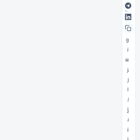
ع
م
ل
و
ت
ع
ز
ز
ا
ل
إ
ن
ت
ا