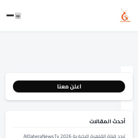
📖
المدونة
اعلن معنا
كيفية
الاستفادة
القصوى
من
أحدث المقالات
هاتفك
تردد قناة القاهرة الاخبارية 2026 AlQaheraNewsTv