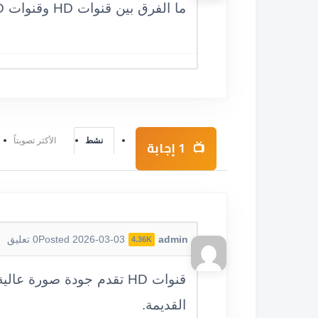
ما الفرق بين قنوات HD وقنوات SD؟
نشط
الأكثر تصويتاً
1
إجابة
admin
Posted 2026-03-03
0
تعليق
4.36K
القديمة.