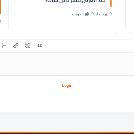
خط العرض لقمر نايل سات؟
0 إجابة
0 تصويت
0 إ
Login