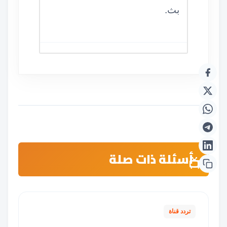
بث.
أسئلة ذات صلة
تردد قناة