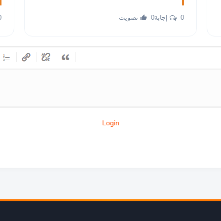
0 إجابة
0 تصويت
0 إ
Login