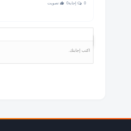
0 إجابة
0 تصويت
اكتب إجابتك.