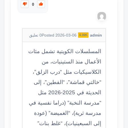
0
admin
Posted 2026-03-06
0
تعليق
4.36K
المسلسلات الكويتية تشمل مئات
الأعمال منذ الستينيات، من
الكلاسيكيات مثل “درب الزلق”،
“خالتي قماشة”، “الفطين”، إلى
الحديثة في 2025-2026 مثل
“مدرسة النخبة” (دراما نفسية في
مدرسة ثرية)، “الغميضة” (عودة
إلى السبعينيات)، “غلط بنات”