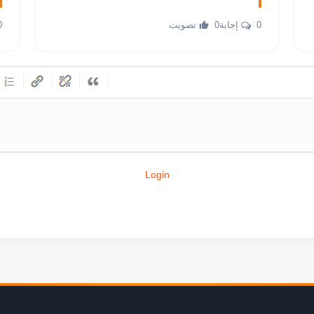
0 إجابة
0 تصويت
0 إ
Login