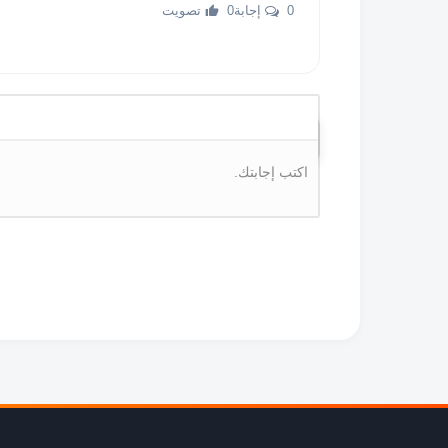
0 إجابة
0 تصويت
اكتب إجابتك.