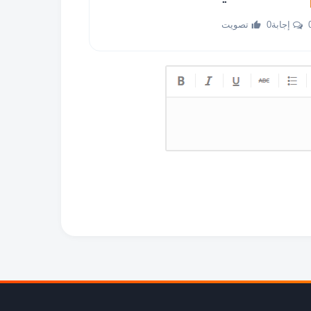
جابة
0 تصويت