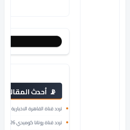
أحدث المقالات
تردد قناة القاهرة الاخبارية 2026 AlQaheraNewsTv
تردد قناة روتانا كوميدي 2026 Rotana Comedy على نايل سات و عرب سات