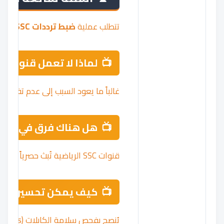
تتطلب عملية
ضبط ترددات SSC الرياضية
لماذا لا تعمل قنوات SSC الرياضية رغم إدخال التردد الصحيح؟
غالباً ما يعود السبب إلى عدم تفعيل
هل هناك فرق في ضبط ترددات SSC الرياضية بين قمر 
قنوات SSC الرياضية تُبث حصرياً عبر قمر
كيف يمكن تحسين جودة الإشا
يُنصح بفحص سلامة الكابلات (Coaxial Cables) والتأكد من جودة “العدسة” (LNB) المستخدمة في الطبق. كما أن التداخل الكهرومغناطيسي قد يؤثر على استقرار الإشارة، لذا يفضل استخدام أسلاك نحاسية معزولة عند إجراء