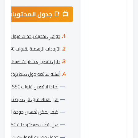
📑 جدول المحتويات
دواعي تحديث ترددات قنوات SSC الرياضية
الترددات الرسمية لقنوات SSC الرياضية 2026: تفاصيل شاملة
دليل تفصيلي: خطوات ضبط ترددات SSC على جهاز الاستقبا
أسئلة شائعة حول ضبط ترددات SSC الرياضية
لماذا لا تعمل قنوات SSC الرياضية رغم إدخال التردد الصحيح؟
هل هناك فرق في ضبط ترددات SSC الرياضية بين قمر عرب سات ونايل سات؟
كيف يمكن تحسين جودة الإشارة بعد ضبط ت
هل يتطلب ضبط ترددات SSC الرياضية اشتراكاً شهرياً مفعلاً؟
جدول مقارنة المواصفات التقنية 