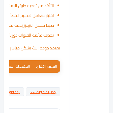
التأكد من توجيه طبق الاستقبال (الدش) نح
اختيار معامل تصحيح الخطأ الصحي
ضبط معدل الترميز بدقة متناهية ل
تحديث قائمة القنوات دورياً بعد 
تعتمد جودة البث بشكل مباشر على كف
المعيار التقني
المتطلبات الأساسية
إحداثيات قنوات SSC
تردد قنوات SSC عرب سات