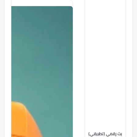
بث رقمي (تطبيقي)