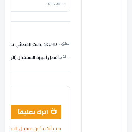
2026-08-01
4K UHD والبث الفضائي: نظرة على مستقبل التلفزيون في 2026
السابق →
تصفّح المقالات
أفضل أجهزة الاستقبال (الرسيفر) لقنوات SSC الريا
← التالي
اترك تعليقاً
يجب أنت تكون
مسجل الدخول
لت