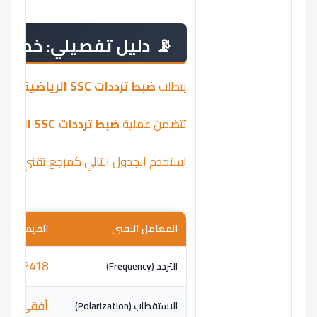
دليل تفصيلي: خطوات ضبط ترددات C
يتطلب
ضبط ترددات SSC الرياضية
بدقة عال
تتضمن عملية
ضبط ترددات SSC الرياضية
استخدم الجدول التالي كمرجع تقني أسا
المعامل التقني
القيمة الم
12418
التردد (Frequency)
أفقي (Horizontal)
الاستقطاب (Polarization)