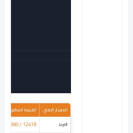
المعيار التقني
القيمة المطلوبة
12418 / 12380
التردد