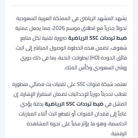
يشهد المشهد الرياضي في المملكة العربية السعودية
تحولاً جذرياً مع انطلاق موسم 2026، مما يجعل عملية
ضبط ترددات SSC الرياضية
ضرورة تقنية لكل متابع
شغوف. تضمن هذه الخطوة الوصول المباشر إلى البث
فائق الجودة (HD) لبطولات النخبة، بما في ذلك دوري
روشن السعودي وكأس الملك.
تعتمد شبكة قنوات SSC على تقنيات بث فضائي متطورة
تتطلب تحديثاً دورياً للإحداثيات لضمان استقرار الإشارة. إن
الفشل في
ضبط ترددات SSC الرياضية
بدقة يؤدي
غالباً إلى فقدان القنوات أو تقطع البث أثناء المباريات
الحاسمة، وهو ما يؤثر سلباً على تجربة المشاهدة
الرقمية.