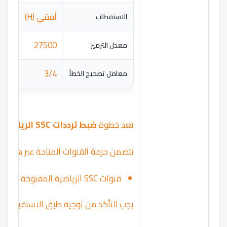
أفقي (H)
الاستقطاب
27500
معدل الترميز
3/4
معامل تصحيح الخطأ
تعد خطوة
ضبط ترددات SSC الرياضية
ه
تتضمن حزمة القنوات المتاحة عبر هذه الت
قنوات SSC الرياضية المفتوحة (SD)، قنوات SSC الرياضية المشفرة (HD)، القنوات الرياضية المتخصصة في التغطيات التحليلية، قنوات نقل الأحداث الرياضية الدولية.
يجب التأكد من توجيه طبق الاستقبال (