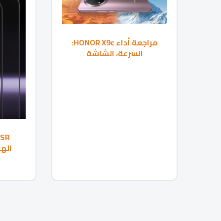
مراجعة أداء HONOR X9c:
السرعة، الشاشة
والبطارية
الها
للمس