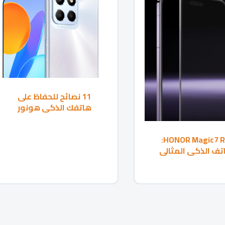
11 نصائح للحفاظ على
هاتفك الذكي هونور
HONOR Magic7 RSR:
تف الذكي المثالي
تخدمين المحترفين