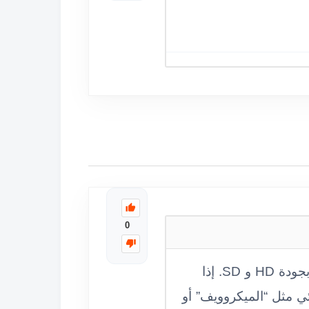
0
التردد هو 12034، الاستقطاب أفقي (H)، ومعدل الترميز 27500 على نايل سات. تبث القناة بجودة HD و SD. إذا
 مثل “الميكروويف” أو