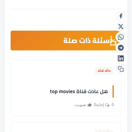
أسئلة ذات صلة
حالة قناة
هل عادت قناة top movies
0 إجابة
0 تصويت