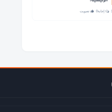
جابة
0 تصويت