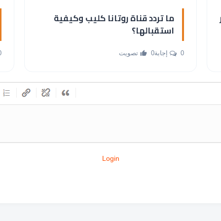
ر
ما تردد قناة روتانا كليب وكيفية
استقبالها؟
0 إجابة
0 تصويت
0 إ
Login