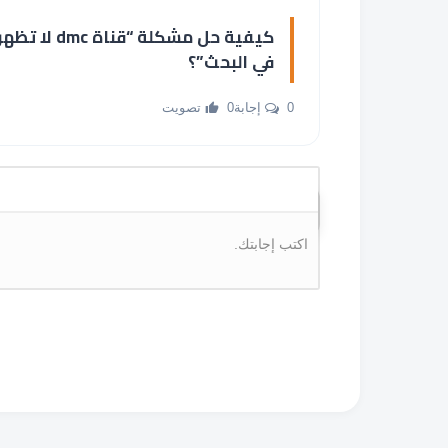
كيفية حل مشكلة “قناة dmc لا تظه
في البحث”؟
0 إجابة
0 تصويت
اكتب إجابتك.