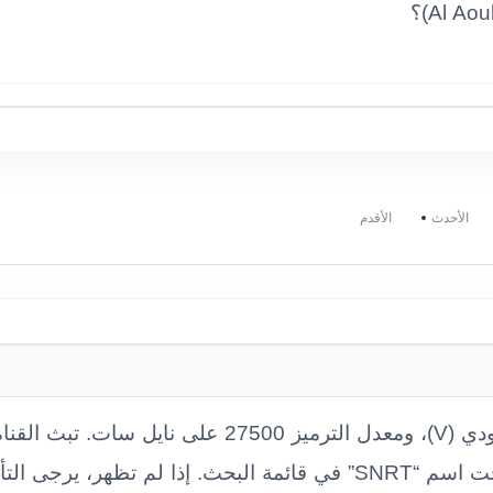
الأحدث
الأقدم
التردد هو 11476، الاستقطاب عمودي (V)، ومعدل الترميز 27500
مغربياً. ملاحظة: القناة قد تظهر تحت اسم “SNRT” في قائمة البحث. إذا 