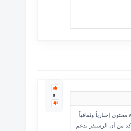
0
 على نايل سات. تبث القناة محتوى إخبارياً وثقافياً
لم تظهر، يرجى التأكد من أن الرسيفر يدعم